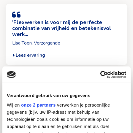
Lees
ervaring
van
'Flexwerken is voor mij de perfecte
combinatie van vrijheid en betekenisvol
Lisa
werk...
Toen>
Lisa Toen, Verzorgende
Lees ervaring
Lees
ervaring
van
"Juist omdat we zo verschillend zijn, vullen
we elkaar aan."
Team
Verantwoord gebruik van uw gegevens
Uitbureau
Team Uitbureau Torendael, Welzijn en leefplezier
Wij en
onze 2 partners
verwerken je persoonlijke
Torendael>
gegevens (bijv. uw IP-adres) met behulp van
Lees ervaring
technologieën zoals cookies om informatie op uw
apparaat op te slaan en te gebruiken met als doel