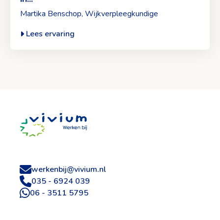
Benschop>
Martika Benschop, Wijkverpleegkundige
Lees ervaring
Site
footer
werkenbij@vivium.nl
035 - 6924 039
06 - 3511 5795