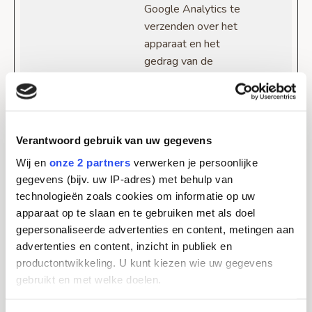
Google Analytics te
verzenden over het
apparaat en het
gedrag van de
bezoeker. Traceert
de bezoeker op
verschillende
apparaten en
Verantwoord gebruik van uw gegevens
marketingkanalen.
Wij en
onze 2 partners
verwerken je persoonlijke
_gcl_au
Google
Gebruikt door
3
gegevens (bijv. uw IP-adres) met behulp van
Google AdSense
maande
technologieën zoals cookies om informatie op uw
om te
n
apparaat op te slaan en te gebruiken met als doel
experimenteren met
gepersonaliseerde advertenties en content, metingen aan
de efficiëntie van
advertenties en content, inzicht in publiek en
advertenties op
productontwikkeling. U kunt kiezen wie uw gegevens
websites die hun
gebruikt en met welke doelen.
services gebruiken.