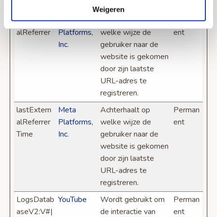
bij te houden.
Weigeren
lastExtern
Meta
Achterhaalt op
Perman
alReferrer
Platforms,
welke wijze de
ent
Inc.
gebruiker naar de
website is gekomen
door zijn laatste
URL-adres te
registreren.
lastExtern
Meta
Achterhaalt op
Perman
alReferrer
Platforms,
welke wijze de
ent
Time
Inc.
gebruiker naar de
website is gekomen
door zijn laatste
URL-adres te
registreren.
LogsDatab
YouTube
Wordt gebruikt om
Perman
aseV2:V#|
de interactie van
ent