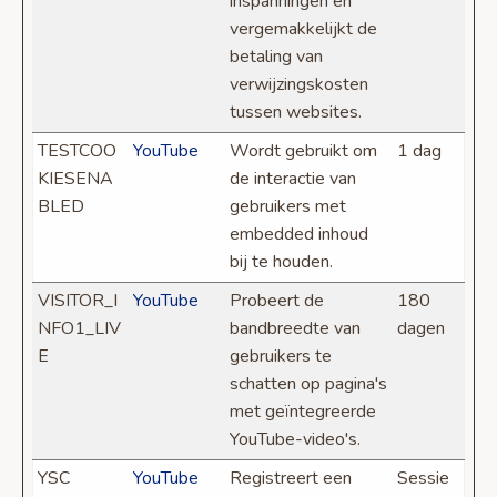
inspanningen en
vergemakkelijkt de
betaling van
verwijzingskosten
tussen websites.
TESTCOO
YouTube
Wordt gebruikt om
1 dag
KIESENA
de interactie van
BLED
gebruikers met
embedded inhoud
bij te houden.
VISITOR_I
YouTube
Probeert de
180
NFO1_LIV
bandbreedte van
dagen
E
gebruikers te
schatten op pagina's
met geïntegreerde
YouTube-video's.
YSC
YouTube
Registreert een
Sessie