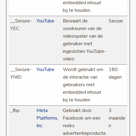
embedded inhoud
bij te houden.
__Secure-
YouTube
Bewaart de
Sessie
YEC
voorkeuren van de
videospeler van de
gebruiker met
ingesloten YouTube-
video
__Secure-
YouTube
Wordt gebruikt om
180
YNID
de interactie van
dagen
gebruikers met
embedded inhoud
bij te houden.
_fbp
Meta
Gebruikt door
3
Platforms,
Facebook om een
maande
Inc.
reeks
n
advertentieproducte