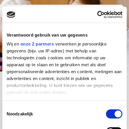
Waar ben je naar op zoek?
Stad of postcode
Functie
Verantwoord gebruik van uw gegevens
Zoeken
Wij en
onze 2 partners
verwerken je persoonlijke
gegevens (bijv. uw IP-adres) met behulp van
technologieën zoals cookies om informatie op uw
Alle vacatures
apparaat op te slaan en te gebruiken met als doel
gepersonaliseerde advertenties en content, metingen aan
advertenties en content, inzicht in publiek en
productontwikkeling. U kunt kiezen wie uw gegevens
Direct door naar:
gebruikt en met welke doelen.
Bekijk
Verzorgende IG
Als u het toestaat, willen we ook graag:
Toestemmingsselectie
pagina
Noodzakelijk
Informatie verzamelen over uw geografische
over
Bekijk
locatie, die tot een paar meter nauwkeurig kan zijn
Verpleegkundige / HBO-V
Verzorgende
pagina
Uw apparaat identificeren door het actief te