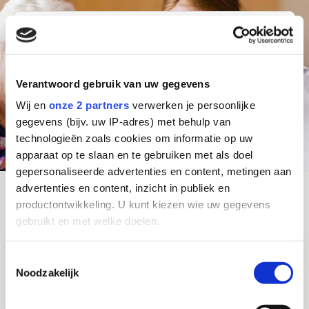
Waar ben je naar op zoek?
Stad of postcode
Functie
Verantwoord gebruik van uw gegevens
Zoeken
Wij en
onze 2 partners
verwerken je persoonlijke
gegevens (bijv. uw IP-adres) met behulp van
technologieën zoals cookies om informatie op uw
Alle vacatures
apparaat op te slaan en te gebruiken met als doel
gepersonaliseerde advertenties en content, metingen aan
advertenties en content, inzicht in publiek en
productontwikkeling. U kunt kiezen wie uw gegevens
Direct door naar:
gebruikt en met welke doelen.
Bekijk
Verzorgende IG
Als u het toestaat, willen we ook graag:
Toestemmingsselectie
pagina
Noodzakelijk
Informatie verzamelen over uw geografische
over
Bekijk
locatie, die tot een paar meter nauwkeurig kan zijn
Verpleegkundige / HBO-V
Verzorgende
pagina
Uw apparaat identificeren door het actief te