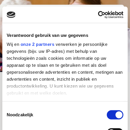
Waar ben je naar op zoek?
Stad of postcode
Functie
Verantwoord gebruik van uw gegevens
Zoeken
Wij en
onze 2 partners
verwerken je persoonlijke
gegevens (bijv. uw IP-adres) met behulp van
technologieën zoals cookies om informatie op uw
Alle vacatures
apparaat op te slaan en te gebruiken met als doel
gepersonaliseerde advertenties en content, metingen aan
advertenties en content, inzicht in publiek en
productontwikkeling. U kunt kiezen wie uw gegevens
Direct door naar:
gebruikt en met welke doelen.
Bekijk
Verzorgende IG
Als u het toestaat, willen we ook graag:
Toestemmingsselectie
pagina
Noodzakelijk
Informatie verzamelen over uw geografische
over
Bekijk
locatie, die tot een paar meter nauwkeurig kan zijn
Verpleegkundige / HBO-V
Verzorgende
pagina
Uw apparaat identificeren door het actief te