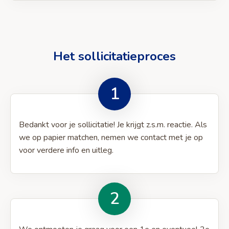
op
op
via
via
naar
Facebook
LinkedIn
e-
WhatsApp
klembord
mail
Het sollicitatieproces
1
Bedankt voor je sollicitatie! Je krijgt z.s.m. reactie. Als
we op papier matchen, nemen we contact met je op
voor verdere info en uitleg.
2