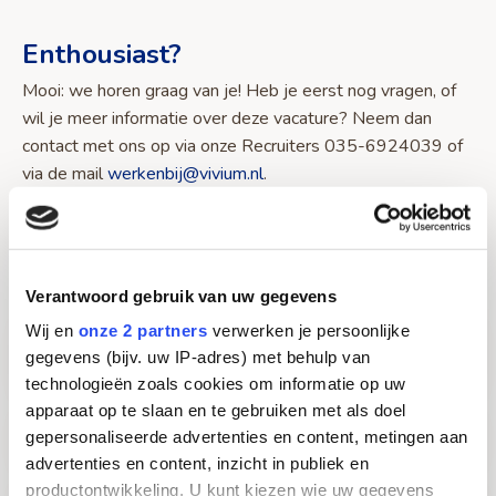
Enthousiast?
Mooi: we horen graag van je! Heb je eerst nog vragen, of
wil je meer informatie over deze vacature? Neem dan
contact met ons op via onze Recruiters 035-6924039 of
via de mail
werkenbij@vivium.nl
.
Ben je er al uit? Fijn: druk op de roze knop en vertel ons
kort wat je als Verpleegkundige bij ons wilt toevoegen.
Verantwoord gebruik van uw gegevens
Wij en
onze 2 partners
verwerken je persoonlijke
Over werken als Verpleegkundige/HBO-V
gegevens (bijv. uw IP-adres) met behulp van
bij Vivium
technologieën zoals cookies om informatie op uw
apparaat op te slaan en te gebruiken met als doel
Locatie Vivium Naarderheem
gepersonaliseerde advertenties en content, metingen aan
advertenties en content, inzicht in publiek en
productontwikkeling. U kunt kiezen wie uw gegevens