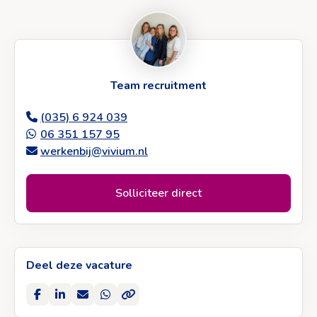
Team recruitment
(035) 6 924 039
06 351 157 95
werkenbij@vivium.nl
Solliciteer direct
Deel deze vacature
Delen
Delen
Deel
Deel
Kopieer