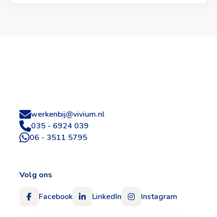
Site
footer
werkenbij@vivium.nl
035 - 6924 039
06 - 3511 5795
Volg ons
Facebook
LinkedIn
Instagram