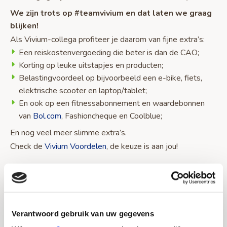
We zijn trots op #teamvivium en dat laten we graag
blijken!
Als Vivium-collega profiteer je daarom van fijne extra’s:
Een reiskostenvergoeding die beter is dan de CAO;
Korting op leuke uitstapjes en producten;
Belastingvoordeel op bijvoorbeeld een e-bike, fiets,
elektrische scooter en laptop/tablet;
En ook op een fitnessabonnement en waardebonnen
van
Bol.com
, Fashioncheque en Coolblue;
En nog veel meer slimme extra’s.
Check de
Vivium Voordelen
, de keuze is aan jou!
Enthousiast?
Mooi: we horen graag van je! Heb je eerst nog vragen of
Verantwoord gebruik van uw gegevens
wil je meer informatie over werken in team Torenhof?