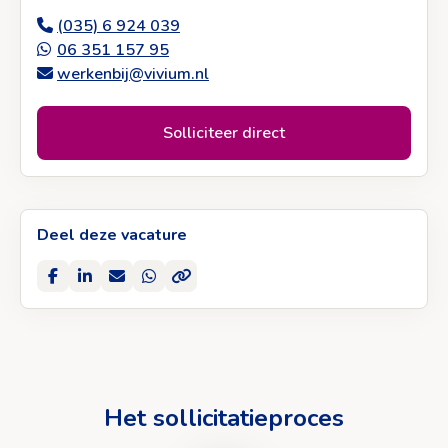
(035) 6 924 039
06 351 157 95
werkenbij@vivium.nl
Solliciteer direct
Deel deze vacature
Delen
Delen
Deel
Deel
Kopieer
op
op
via
via
naar
Facebook
LinkedIn
e-
WhatsApp
klembord
mail
Het sollicitatieproces