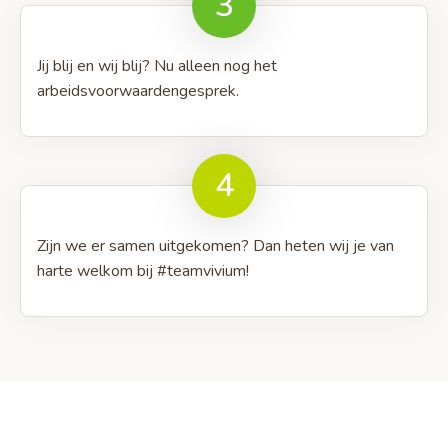
3
Jij blij en wij blij? Nu alleen nog het
arbeidsvoorwaardengesprek.
4
Zijn we er samen uitgekomen? Dan heten wij je van
harte welkom bij #teamvivium!
Site
footer