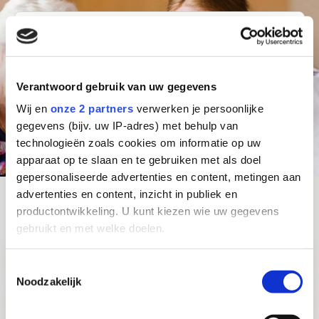
Waar ben je naar op zoek?
Stad of postcode
Functie
Verantwoord gebruik van uw gegevens
Zoeken
Wij en
onze 2 partners
verwerken je persoonlijke
gegevens (bijv. uw IP-adres) met behulp van
technologieën zoals cookies om informatie op uw
Alle vacatures
apparaat op te slaan en te gebruiken met als doel
gepersonaliseerde advertenties en content, metingen aan
advertenties en content, inzicht in publiek en
productontwikkeling. U kunt kiezen wie uw gegevens
Direct door naar:
gebruikt en met welke doelen.
Bekijk
Verzorgende IG
Als u het toestaat, willen we ook graag:
Toestemmingsselectie
pagina
Noodzakelijk
Informatie verzamelen over uw geografische
over
Bekijk
locatie, die tot een paar meter nauwkeurig kan zijn
Verpleegkundige / HBO-V
Verzorgende
pagina
Uw apparaat identificeren door het actief te