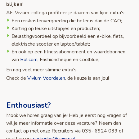
blijken!
Als Vivium-collega profiteer je daarom van fijne extra’s:
Een reiskostenvergoeding die beter is dan de CAO;
Korting op leuke uitstapjes en producten;
Belastingvoordeel op bijvoorbeeld een e-bike, fiets,
elektrische scooter en laptop/tablet;
En ook op een fitnessabonnement en waardebonnen
van
Bol.com
, Fashioncheque en Coolblue;
En nog veel meer slimme extra’s.
Check de
Vivium Voordelen
, de keuze is aan jou!
Enthousiast?
Mooi: we horen graag van je! Heb je eerst nog vragen of
wil je meer informatie over deze vacature? Neem dan
contact op met onze Recruiters via 035- 6924 039 of
mail hen op
werkenbij@vivium.nl
.