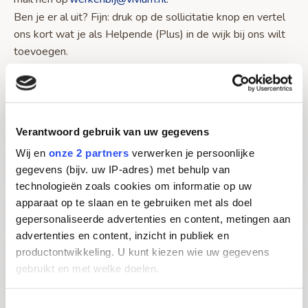
Ben je er al uit? Fijn: druk op de sollicitatie knop en vertel
ons kort wat je als Helpende (Plus) in de wijk bij ons wilt
toevoegen.
Over werken als Helpende (Plus) bij Vivium
Verantwoord gebruik van uw gegevens
Wij en
onze 2 partners
verwerken je persoonlijke
Over werken in de wijk bij Vivium
gegevens (bijv. uw IP-adres) met behulp van
technologieën zoals cookies om informatie op uw
apparaat op te slaan en te gebruiken met als doel
Over Vivium
gepersonaliseerde advertenties en content, metingen aan
advertenties en content, inzicht in publiek en
productontwikkeling. U kunt kiezen wie uw gegevens
Onze missie & kernwaarden
gebruikt en met welke doelen.
Als u het toestaat, willen we ook graag:
Toestemmingsselectie