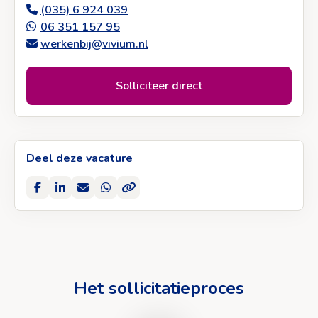
(035) 6 924 039
06 351 157 95
werkenbij@vivium.nl
Solliciteer direct
Deel deze vacature
Delen
Delen
Deel
Deel
Kopieer
op
op
via
via
naar
Facebook
LinkedIn
e-
WhatsApp
klembord
mail
Het sollicitatieproces