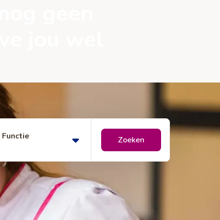
 nog geen
we jou wel
Functie
Zoeken