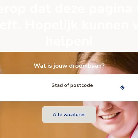
t erop dat deze pagina
eeft. Hopelijk kunnen 
helpen!
Wat is jouw droombaan?
Stad of postcode
Alle vacatures