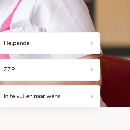
kijk
Helpende
gina
ver
elpende27
kijk
ZZP
gina
ver
ZP22
kijk
In te vullen naar wens
gina
ver
llen