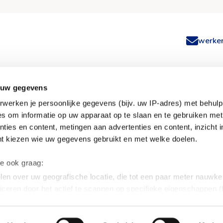
na
w
werken
 uw gegevens
werken je persoonlijke gegevens (bijv. uw IP-adres) met behul
s om informatie op uw apparaat op te slaan en te gebruiken met
ivium
Overig
ties en content, metingen aan advertenties en content, inzicht i
nt kiezen wie uw gegevens gebruikt en met welke doelen.
act
Inloggen
gestelde vragen
Privacy statement
we ook graag:
 ons
Cookies
en over uw geografische locatie, die tot een paar meter nauwkeu
iceren door het actief te scannen op specifieke eigenschappen (f
soonlijke gegevens worden verwerkt en stel uw voorkeuren in h
uw toestemming op elk moment wijzigen of intrekken in de Cooki