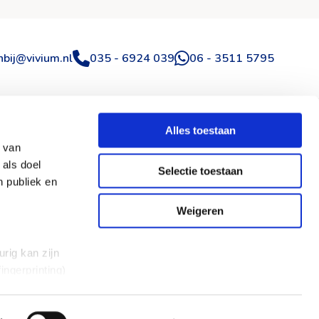
ar
ens41
bij@vivium.nl
035 - 6924 039
06 - 3511 5795
Alles toestaan
p van
 als doel
Selectie toestaan
Volg ons
n publiek en
Facebook
Weigeren
LinkedIn
rig kan zijn
Instagram
ingerprinting)
et
WhatsApp
everklaring.