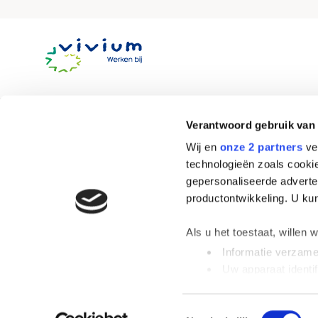
Site
footer
Verantwoord gebruik van
Wij en
onze 2 partners
ver
technologieën zoals cookie
Snel naar
Over V
gepersonaliseerde adverten
productontwikkeling. U ku
Alle vacatures
Cont
Alle locaties
Veel
Als u het toestaat, willen 
ZZP
Over
Informatie verzamel
Flexwerk
Uw apparaat identif
Lees meer over hoe uw per
detailgedeelte
in. U kunt 
Toestemmingsselectie