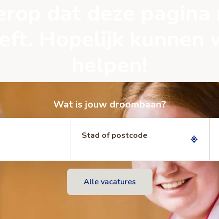
t erop dat deze pagina
eeft. Hopelijk kunnen 
helpen!
Wat is jouw droombaan?
Stad of postcode
Alle vacatures