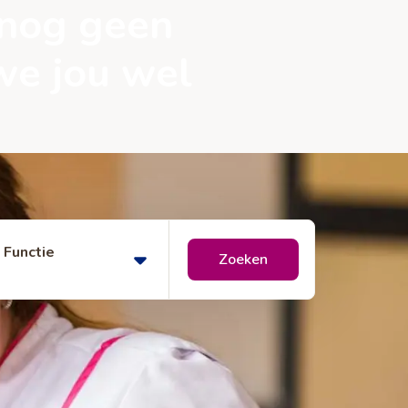
 nog geen
we jou wel
Functie
Zoeken