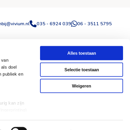
ar
ens41
bij@vivium.nl
035 - 6924 039
06 - 3511 5795
Alles toestaan
p van
 als doel
Selectie toestaan
Volg ons
n publiek en
Facebook
Weigeren
LinkedIn
rig kan zijn
Instagram
ingerprinting)
et
WhatsApp
everklaring.