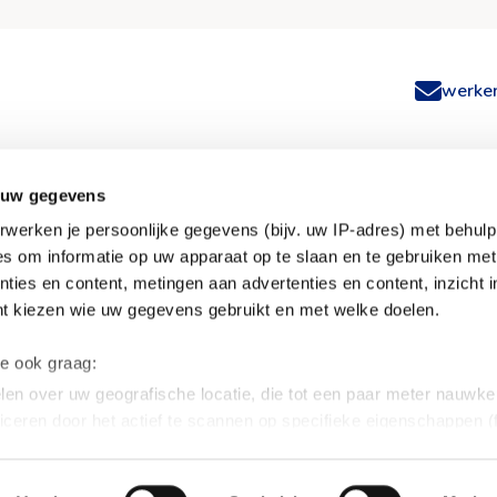
na
w
werken
 uw gegevens
werken je persoonlijke gegevens (bijv. uw IP-adres) met behul
s om informatie op uw apparaat op te slaan en te gebruiken met
ivium
Overig
ties en content, metingen aan advertenties en content, inzicht i
nt kiezen wie uw gegevens gebruikt en met welke doelen.
act
Inloggen
gestelde vragen
Privacy statement
we ook graag:
 ons
Cookies
en over uw geografische locatie, die tot een paar meter nauwkeu
iceren door het actief te scannen op specifieke eigenschappen (f
soonlijke gegevens worden verwerkt en stel uw voorkeuren in h
uw toestemming op elk moment wijzigen of intrekken in de Cooki