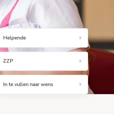
kijk
Helpende
gina
ver
elpende27
kijk
ZZP
gina
ver
ZP22
kijk
In te vullen naar wens
gina
ver
llen