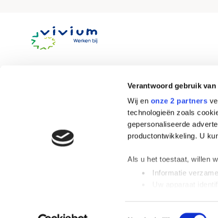
Site
footer
Verantwoord gebruik van
Wij en
onze 2 partners
ver
technologieën zoals cookie
Snel naar
Over V
gepersonaliseerde adverten
productontwikkeling. U ku
Alle vacatures
Cont
Alle locaties
Veel
Als u het toestaat, willen 
ZZP
Over
Informatie verzamel
Flexwerk
Uw apparaat identif
Lees meer over hoe uw per
detailgedeelte
in. U kunt 
Toestemmingsselectie