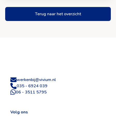
Terug naar het overzicht
Site
footer
werkenbij@vivium.nl
035 - 6924 039
06 - 3511 5795
Volg ons