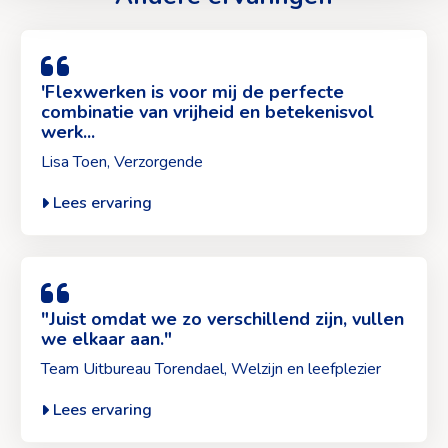
Lees
ervaring
van
'Flexwerken is voor mij de perfecte
combinatie van vrijheid en betekenisvol
Lisa
werk...
Toen>
Lisa Toen, Verzorgende
Lees ervaring
Lees
ervaring
van
"Juist omdat we zo verschillend zijn, vullen
we elkaar aan."
Team
Uitbureau
Team Uitbureau Torendael, Welzijn en leefplezier
Torendael>
Lees ervaring