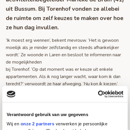
uit Bussum. Bij Torenhof vonden ze allebei
de ruimte om zelf keuzes te maken over hoe
ze hun dag invullen.
‘Ik moest erg wennen’, bekent mevrouw. ‘Het is gewoon
moeilijk als je minder zelfstandig en steeds afhankelijker
wordt.’ Ze woonde in Laren en besloot te informeren naar
de mogelijkheden
bij Torenhof. ‘Op dat moment was er keuze uit enkele
appartementen. Als ik nog langer wacht, waar kom ik dan
terecht?’ verwoordt ze haar afweging. ‘Nu kon ík kiezen.’
Inmiddels is
ze gewend en ervaart de saamhorigheid in huis, waar
bewoners en medewerkers elkaar de ruimte geven. ‘Je
hoeft niets te verbergen en kunt ook wat bij elkaar kwijt.’
Verantwoord gebruik van uw gegevens
Ze benadrukt haar eigen
Wij en
onze 2 partners
verwerken je persoonlijke
leven te leiden: ‘Ik kan gaan en staan waar ik wil. Ik heb hier