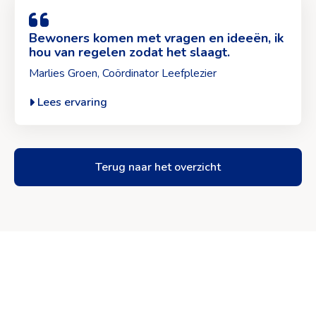
Lees
ervaring
van
Bewoners komen met vragen en ideeën, ik
hou van regelen zodat het slaagt.
Marlies
Groen>
Marlies Groen, Coördinator Leefplezier
Lees ervaring
Terug naar het overzicht
Site
footer